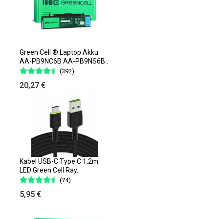
Green Cell ® Laptop Akku
AA-PB9NC6B AA-PB9NS6B..
(392)
20,27 €
Kabel USB-C Type C 1,2m
LED Green Cell Ray..
(74)
5,95 €