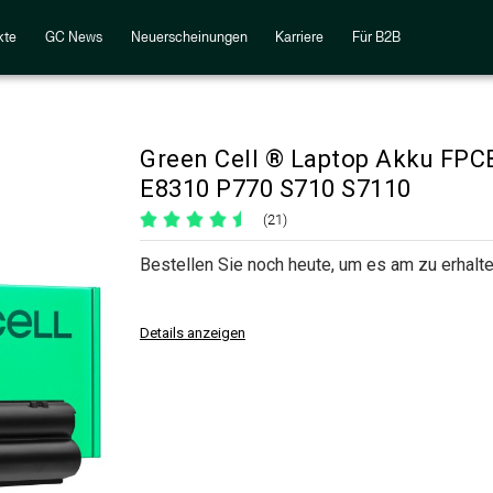
kte
GC News
Neuerscheinungen
Karriere
Für B2B
Green Cell ® Laptop Akku FPC
E8310 P770 S710 S7110
(21)
Bestellen Sie noch heute, um es am zu erhalte
Details anzeigen