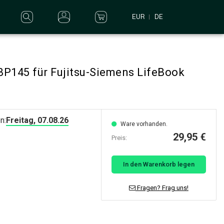
EUR
DE
BP145 für Fujitsu-Siemens LifeBook
n:
Freitag, 07.08.26
Ware vorhanden.
29,95 €
Preis:
In den Warenkorb legen
Fragen? Frag uns!