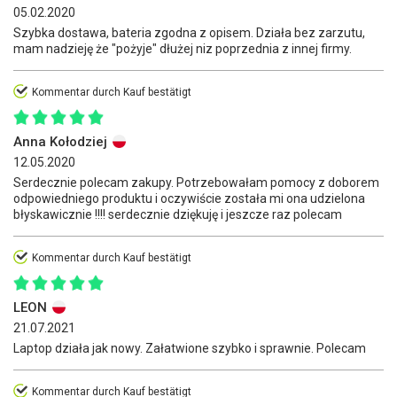
05.02.2020
Szybka dostawa, bateria zgodna z opisem. Działa bez zarzutu,
mam nadzieję że "pożyje" dłużej niz poprzednia z innej firmy.
Kommentar durch Kauf bestätigt
Anna Kołodziej
12.05.2020
Serdecznie polecam zakupy. Potrzebowałam pomocy z doborem
odpowiedniego produktu i oczywiście została mi ona udzielona
błyskawicznie !!!! serdecznie dziękuję i jeszcze raz polecam
Kommentar durch Kauf bestätigt
LEON
21.07.2021
Laptop działa jak nowy. Załatwione szybko i sprawnie. Polecam
Kommentar durch Kauf bestätigt