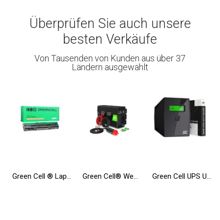
Überprüfen Sie auch unsere
besten Verkäufe
Von Tausenden von Kunden aus über 37
Ländern ausgewählt
Green Cell ® Laptop Akku T54FJ 8858X für Dell Inspiron 14R N5010 N7010 N7110 15R 5520 17R 5720 Latitude E6420 E6520
Green Cell® Wechselrichter Spannungswandler 24V auf 230V 500W/1000W Reiner sinus
Green Cell UPS USV 600VA 360W Unterbrechungsfreie Stromversorgung mit LCD Display und Überspannungsschutz 230V