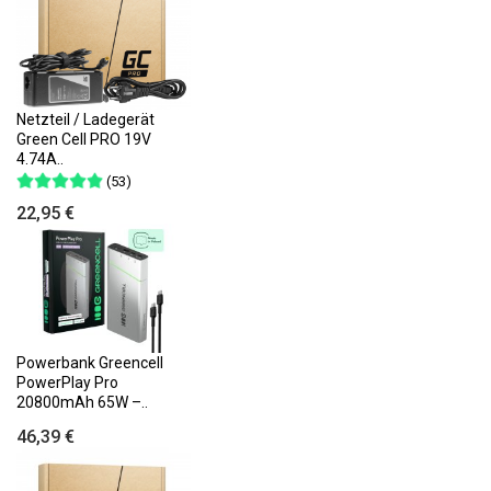
Netzteil / Ladegerät
Green Cell PRO 19V
4.74A..
(53)
22,95 €
Powerbank Greencell
PowerPlay Pro
20800mAh 65W –..
46,39 €