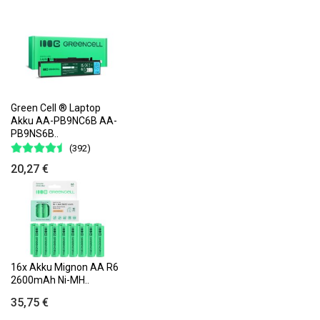
Green Cell ® Laptop
Akku AA-PB9NC6B AA-
PB9NS6B..
(392)
20,27 €
16x Akku Mignon AA R6
2600mAh Ni-MH..
35,75 €