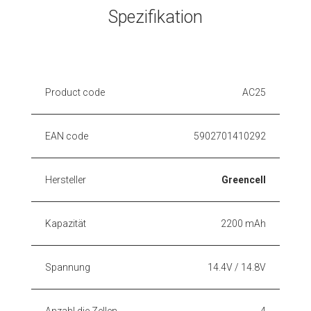
Spezifikation
Product code
AC25
EAN code
5902701410292
Hersteller
Greencell
Kapazität
2200 mAh
Spannung
14.4V / 14.8V
Anzahl die Zellen
4