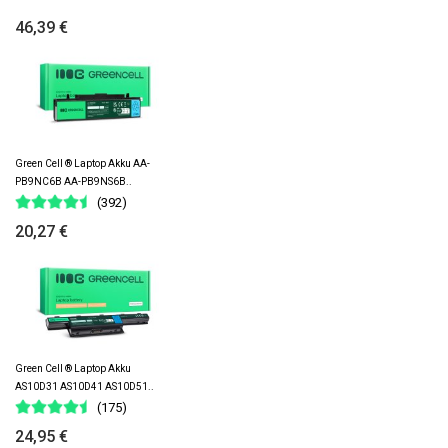
46,39 €
Green Cell ® Laptop Akku AA-
PB9NC6B AA-PB9NS6B..
(392)
20,27 €
Green Cell ® Laptop Akku
AS10D31 AS10D41 AS10D51..
(175)
24,95 €