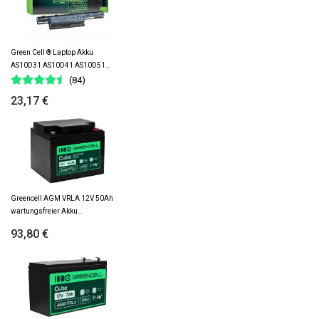
Green Cell ® Laptop Akku
AS10D31 AS10D41 AS10D51..
(84)
23,17 €
Greencell AGM VRLA 12V 50Ah
wartungsfreier Akku..
93,80 €