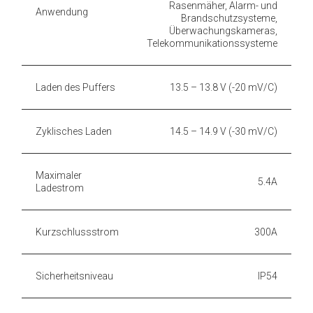
Rasenmäher, Alarm- und
Anwendung
Brandschutzsysteme,
Überwachungskameras,
Telekommunikationssysteme
Laden des Puffers
13.5 – 13.8 V (-20 mV/C)
Zyklisches Laden
14.5 – 14.9 V (-30 mV/C)
Maximaler
5.4A
Ladestrom
Kurzschlussstrom
300A
Sicherheitsniveau
IP54