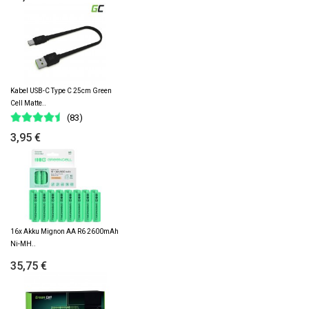
Kabel USB-C Type C 25cm Green
Cell Matte..
(83)
3,95 €
16x Akku Mignon AA R6 2600mAh
Ni-MH..
35,75 €