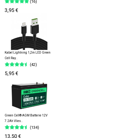
(16)
3,95 €
Kabel Lightning 1,2m LED Green
Cell Ray..
(42)
5,95 €
Green Cell® AGM Batterie 12V
7.2Ah Vlies..
(134)
13,50 €