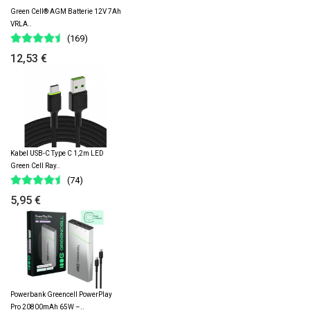
Green Cell® AGM Batterie 12V 7Ah
VRLA..
(169)
12,53 €
Kabel USB-C Type C 1,2m LED
Green Cell Ray..
(74)
5,95 €
Powerbank Greencell PowerPlay
Pro 20800mAh 65W –..