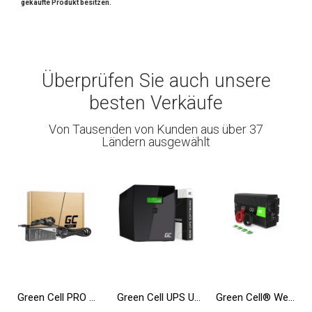
gekaufte Produkt besitzen.
Überprüfen Sie auch unsere
besten Verkäufe
Von Tausenden von Kunden aus über 37
Ländern ausgewählt
Green Cell PRO ® Netzteil / Ladegerät für Laptop Toshiba Satellite A200 L350 A300 A500 A505 A350D A660 L350 L300D
Green Cell UPS USV 2000VA 1200W Unterbrechungsfreie Stromversorgung mit LCD Display und Überspannungsschutz 230V
Green Cell® Wechselrichter Spannungswandler 12V auf 230V 1000W/2000W