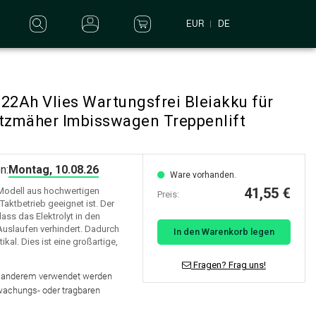
EUR
DE
22Ah Vlies Wartungsfrei Bleiakku für
itzmäher Imbisswagen Treppenlift
n:
Montag, 10.08.26
Ware vorhanden.
41,55 €
 Modell aus hochwertigen
Preis:
Taktbetrieb geeignet ist. Der
ss das Elektrolyt in den
slaufen verhindert. Dadurch
In den Warenkorb legen
ikal. Dies ist eine großartige,
Fragen? Frag uns!
er anderem verwendet werden
wachungs- oder tragbaren