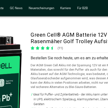
kte
GC News
Neuerscheinungen
Karriere
Für B2B
Green Cell® AGM Batterie 12V 
Rasenmäher Golf Trolley Aufs
(11)
Bestellen Sie noch heute, um es am zu erhalte
Der AGM Green Cell Akku mit der Spannung 12V ist ein
Materialien, das sowohl für den Puffer- als auch für den 
Akku basiert auf der AGM-Technologie, was bedeutet, da
Glasfaserabscheider aufgenommen wird, was dessen Au
kann der Akku in vielen Positionen arbeiten, nicht nur vert
viel sicherere Alternative zu Blei-Säure-Batterien.
Ideal für Puffer- und Zyklenbetrieb
- der Akku kann unt
in UPS, elektrischem Spielzeug, Alarmsystemen, Über
Geräten