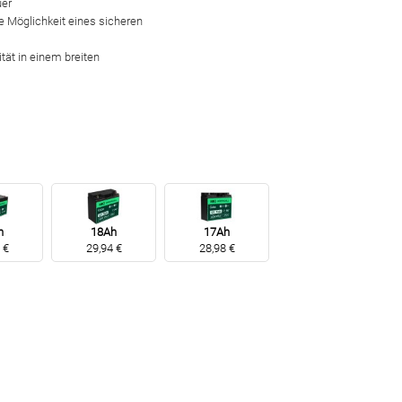
uer
ie Möglichkeit eines sicheren
ität in einem breiten
h
18Ah
17Ah
 €
29,94 €
28,98 €