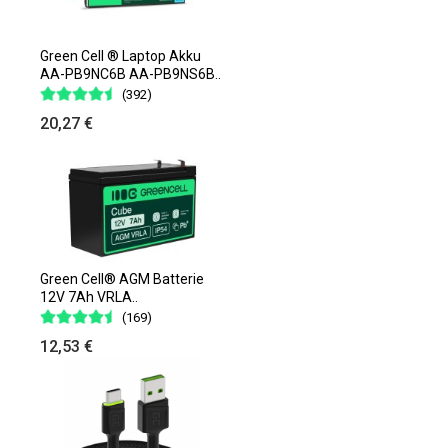
Green Cell ® Laptop Akku
AA-PB9NC6B AA-PB9NS6B..
(392)
20,27 €
Green Cell® AGM Batterie
12V 7Ah VRLA..
(169)
12,53 €