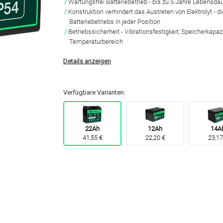
Wartungsfrei Batteriebetrieb
- bis zu 5 Jahre Lebensda
Konstruktion verhindert das Austreten von Elektrolyt
- d
Batteriebetriebs in jeder Position
Betriebssicherheit
- Vibrationsfestigkeit, Speicherkapaz
Temperaturbereich
Details anzeigen
Verfügbare Varianten:
22Ah
12Ah
14A
41,55 €
22,20 €
23,17