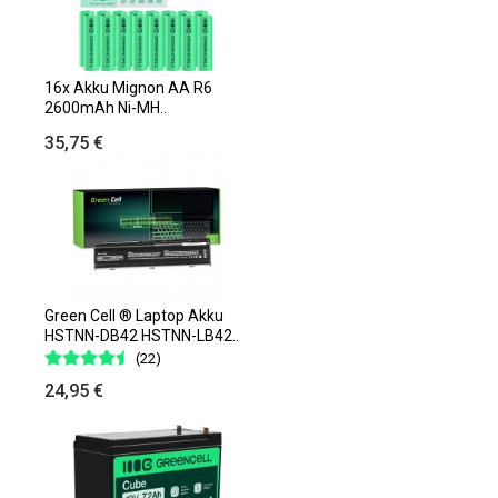
16x Akku Mignon AA R6
2600mAh Ni-MH..
35,75 €
Green Cell ® Laptop Akku
HSTNN-DB42 HSTNN-LB42..
(22)
24,95 €