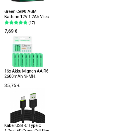
Green Cell® AGM
Batterie 12V 1.2Ah Vlies..
(17)
7,69 €
16x Akku Mignon AA R6
2600mAh Ni-MH..
35,75 €
Kabel USB-C Type C
1,2m LED Green Cell Ray..