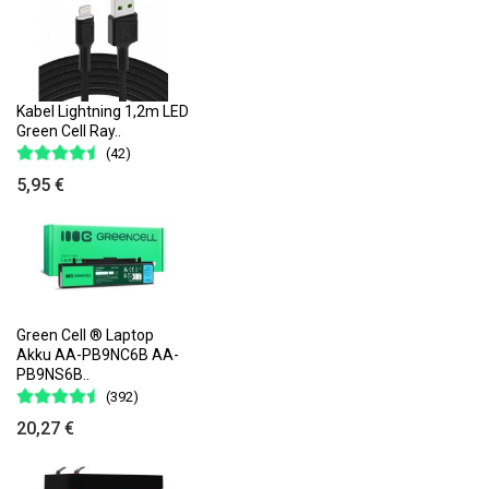
Kabel Lightning 1,2m LED
Green Cell Ray..
(42)
5,95 €
Green Cell ® Laptop
Akku AA-PB9NC6B AA-
PB9NS6B..
(392)
20,27 €