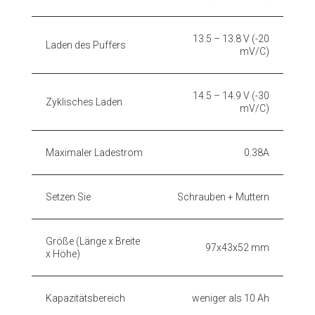
13.5 – 13.8 V (-20
Laden des Puffers
mV/C)
14.5 – 14.9 V (-30
Zyklisches Laden
mV/C)
Maximaler Ladestrom
0.38A
Setzen Sie
Schrauben + Muttern
Größe (Länge x Breite
97x43x52 mm
x Höhe)
Kapazitätsbereich
weniger als 10 Ah