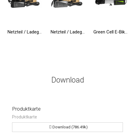
Netzteil / Ladegerät Green Cell PRO 19V 3.95A 75W für Toshiba Satellite C55 C660 C850 C855 C870 L650 L650D L655 L750 L750D L755
Netzteil / Ladegerät Green Cell PRO 19.5V 4.62A 90W für Dell Inspiron 15R N5010 N5110 Latitude E6410 E6420 E6430 E6510 E6520
Green Cell E-Bike Akku 36V 10.4Ah 374Wh Silverfish Elektrofahrrad 2 Pin für Zündapp, Telefunken, Ancheer mit Ladegerät
Download
Produktkarte
Produktkarte
Download (786.49k)