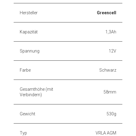
Hersteller
Greencell
Kapazität
1,3Ah
Spannung
12V
Farbe
Schwarz
Gesamthöhe (mit
58mm
Verbindern)
Gewicht
530g
Typ
VRLA AGM