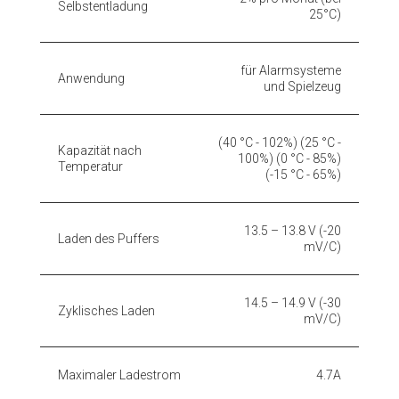
Selbstentladung
25°C)
für Alarmsysteme
Anwendung
und Spielzeug
(40 °C - 102%) (25 °C -
Kapazität nach
100%) (0 °C - 85%)
Temperatur
(-15 °C - 65%)
13.5 – 13.8 V (-20
Laden des Puffers
mV/C)
14.5 – 14.9 V (-30
Zyklisches Laden
mV/C)
Maximaler Ladestrom
4.7A