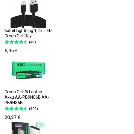
Kabel Lightning 1,2m LED
Green Cell Ray..
(42)
5,95 €
Green Cell ® Laptop
Akku AA-PB9NC6B AA-
PB9NS6B..
(392)
20,27 €