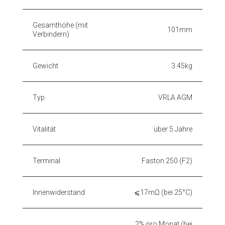
Gesamthöhe (mit
101mm
Verbindern)
Gewicht
3.45kg
Typ
VRLA AGM
Vitalität
über 5 Jahre
Terminal
Faston 250 (F2)
Innenwiderstand
⩽17mΩ (bei 25°C)
2% pro Monat (bei